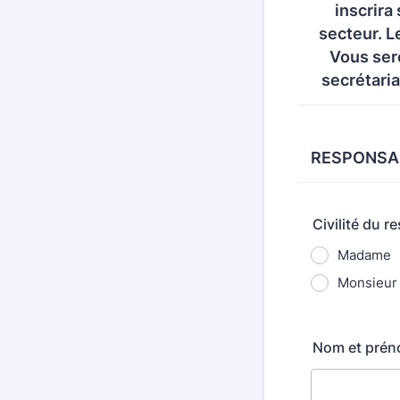
inscrira 
secteur. L
Vous sere
secrétaria
RESPONSAB
Civilité du r
Madame
Monsieur
Nom et préno