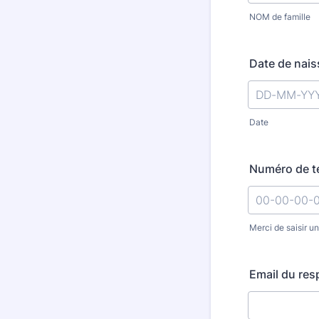
NOM de famille
Date de nais
Date
Numéro de té
Merci de saisir u
Format: 00-
Email du resp