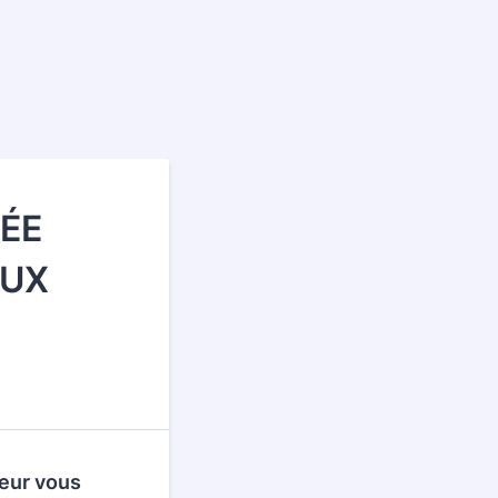
ÉE
AUX
teur vous