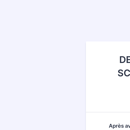
D
SC
Après av