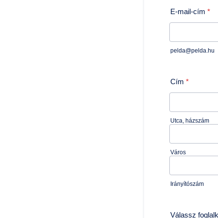
E-mail-cím
*
pelda@pelda.hu
Cím
*
Utca, házszám
Város
Irányítószám
Válassz foglal