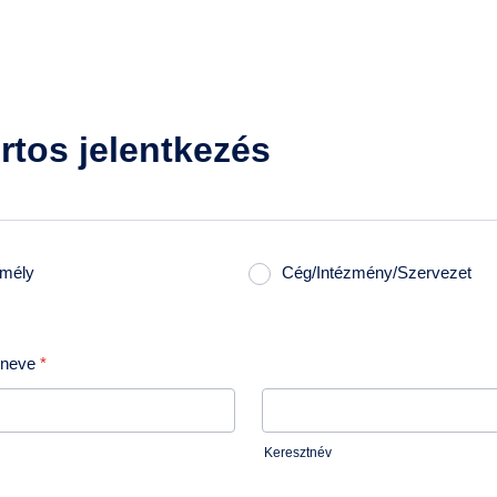
tos jelentkezés
mély
Cég/Intézmény/Szervezet
 neve
*
Keresztnév