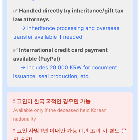
✅
Handled directly by inheritance/gift tax
law attorneys
→ Inheritance processing and overseas
transfer available if needed
✅
International credit card payment
available (PayPal)
→ Includes 20,000 KRW for document
issuance, seal production, etc.
❗
고인이 한국 국적인 경우만 가능
Available only if the deceased held Korean
nationality
❗
고인 사망 1년 이내만 가능
(1년 초과 시 별도 문
의 요망)