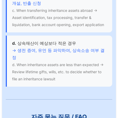
개설, 반출 신청
c. When transferring inheritance assets abroad →
Asset identification, tax processing, transfer &
liquidation, bank account opening, export application
d.
상속재산이 예상보다 적은 경우
→ 생전 증여, 유언 등 파악하여, 상속소송 여부 결
정
d. When inheritance assets are less than expected →
Review lifetime gifts, wills, etc. to decide whether to
file an inheritance lawsuit
자주 묻는 질문 / FAQ