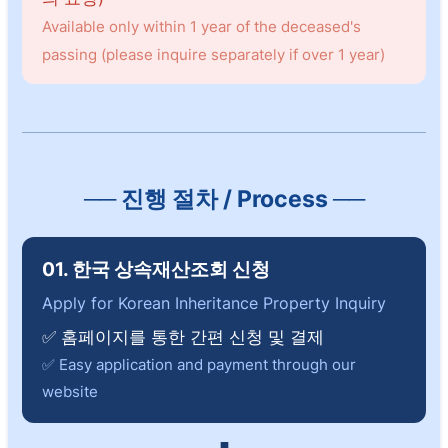
Available only within 1 year of the deceased's
passing (please inquire separately if over 1 year)
── 진행 절차 / Process ──
01. 한국 상속재산조회 신청
Apply for Korean Inheritance Property Inquiry
✅ 홈페이지를 통한 간편 신청 및 결제
✅ Easy application and payment through our
website