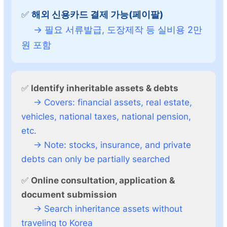
✅
해외 신용카드 결제 가능(페이팔)
→ 필요 서류발급, 도장제작 등 실비용 2만
원 포함
✅
Identify inheritable assets & debts
→ Covers: financial assets, real estate,
vehicles, national taxes, national pension,
etc.
→ Note: stocks, insurance, and private
debts can only be partially searched
✅
Online consultation, application &
document submission
→ Search inheritance assets without
traveling to Korea