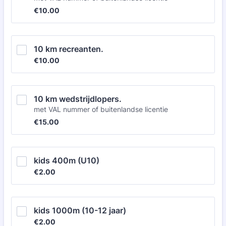
€10.00
€
10.00
10 km recreanten.
€10.00
€
10.00
10 km wedstrijdlopers.
met VAL nummer of buitenlandse licentie
€15.00
€
15.00
kids 400m (U10)
€2.00
€
2.00
kids 1000m (10-12 jaar)
€2.00
€
2.00