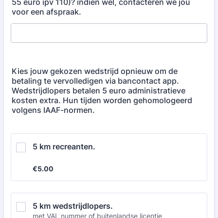
55 euro ipv 110)? indien wel, contacteren we jou
voor een afspraak.
Kies jouw gekozen wedstrijd opnieuw om de
betaling te vervolledigen via bancontact app.
Wedstrijdlopers betalen 5 euro administratieve
kosten extra. Hun tijden worden gehomologeerd
volgens IAAF-normen.
5 km recreanten.
€5.00
€
5.00
5 km wedstrijdlopers.
met VAL nummer of buitenlandse licentie