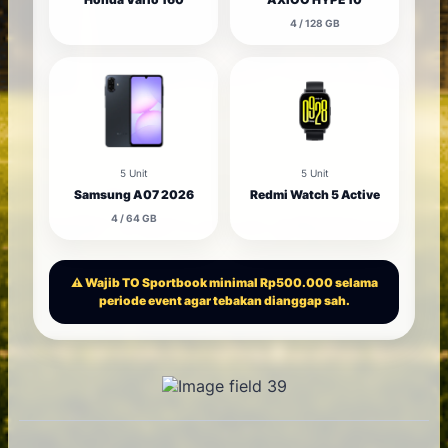
4 / 128 GB
5 Unit
5 Unit
Samsung A07 2026
Redmi Watch 5 Active
4 / 64 GB
⚠️ Wajib TO Sportbook minimal Rp500.000 selama
periode event agar tebakan dianggap sah.