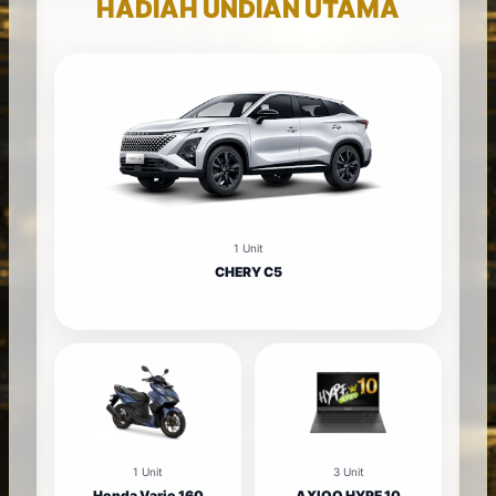
HADIAH UNDIAN UTAMA
1 Unit
CHERY C5
1 Unit
3 Unit
Honda Vario 160
AXIOO HYPE 10