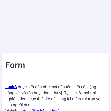
Form
Luck8
được biết đến như một nền tảng kết nối cộng
đồng với vô vàn hoạt động thú vị. Tại Luck8, mỗi trải
nghiệm đều được thiết kế để mang lại niềm vui trọn vẹn
cho người dùng.
Website:
https://Luck8.market/