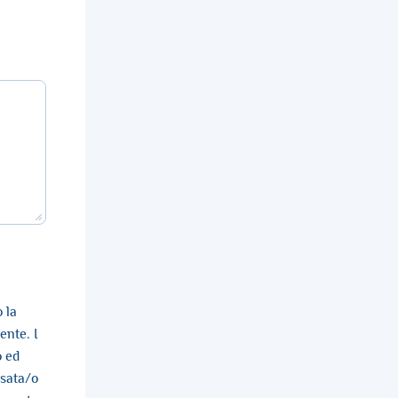
 la
ente. I
o ed
ssata/o