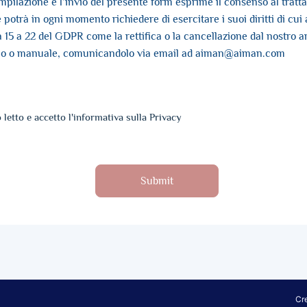
mpilazione e l’invio del presente form esprime il consenso al trat
 potrà in ogni momento richiedere di esercitare i suoi diritti di cui 
da 15 a 22 del GDPR come la rettifica o la cancellazione dal nostro a
ico o manuale, comunicandolo via email ad aiman@aiman.com
 letto e accetto l'informativa sulla Privacy
Submit