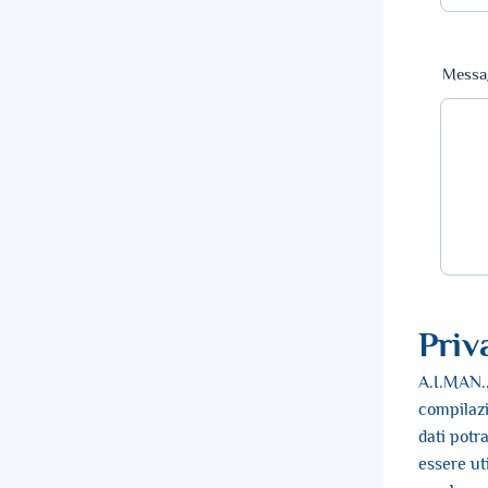
Messa
Priv
A.I.MAN., 
compilazi
dati potr
essere uti