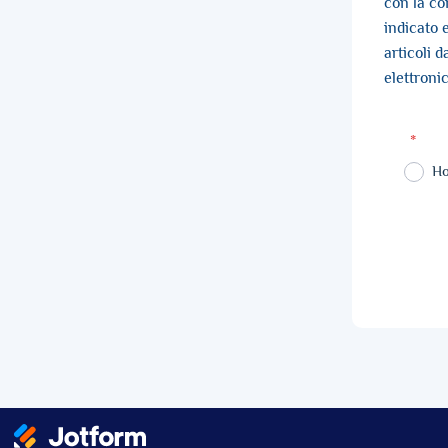
con la co
indicato e
articoli 
elettron
*
Ho