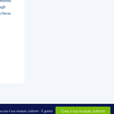
tamento
agli
rchivio