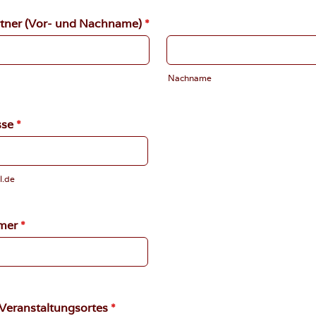
tner (Vor- und Nachname)
*
Nachname
sse
*
l.de
mer
*
Veranstaltungsortes
*