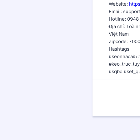
Website:
http
Email: suppo
Hotline: 0948
Địa chỉ: Toà 
Việt Nam
Zipcode: 700
Hashtags
#keonhacai5 
#keo_truc_tu
#kqbd #ket_q