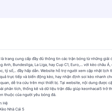
là trang cung cấp đầy đủ thông tin các trận bóng từ những giải 
 Anh, Bundesliga, La Liga, hay Cup C1, Euro,... với kèo châu Á,
góc, tỷ số,.. đầy hấp dẫn. Website hỗ trợ người xem cập nhật lịch 
 quả trực tiếp và biến động kèo, hay nhận định soi kèo nhanh c
 quan, dễ tra cứu trên mọi thiết bị. Tại website, nội dung được cậ
ài phân tích, thống kê và dữ liệu trận đấu giúp keonhacai5 trở t
n thuộc của người yêu bóng đá.
ên Hệ
Kèo Nhà Cái 5