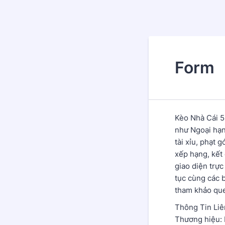
Form
Kèo Nhà Cái 5 
như Ngoại hạng
tài xỉu, phạt 
xếp hạng, kết
giao diện trực
tục cùng các b
tham khảo que
Thông Tin Li
Thương hiệu: 