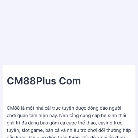
CM88Plus Com
CM88 là một nhà cái trực tuyến được đông đảo người
chơi quan tâm hiện nay. Nền tảng cung cấp hệ sinh thái
giải trí đa dạng bao gồm cá cược thể thao, casino trực
tuyến, slot game, bắn cá và nhiều trò chơi đổi thưởng hấp
dẫn khác. Với giao diện thân thiện, tốc độ xử lý ổn định