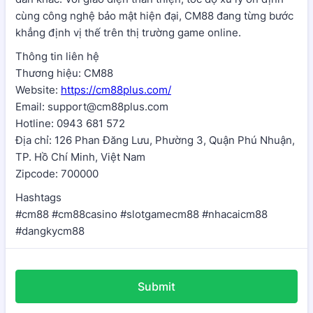
cùng công nghệ bảo mật hiện đại, CM88 đang từng bước
khẳng định vị thế trên thị trường game online.
Thông tin liên hệ
Thương hiệu: CM88
Website:
https://cm88plus.com/
Email: support@cm88plus.com
Hotline: 0943 681 572
Địa chỉ: 126 Phan Đăng Lưu, Phường 3, Quận Phú Nhuận,
TP. Hồ Chí Minh, Việt Nam
Zipcode: 700000
Hashtags
#cm88 #cm88casino #slotgamecm88 #nhacaicm88
#dangkycm88
Submit