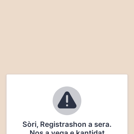
Sòri, Registrashon a sera.
Nos a yega e kantidat