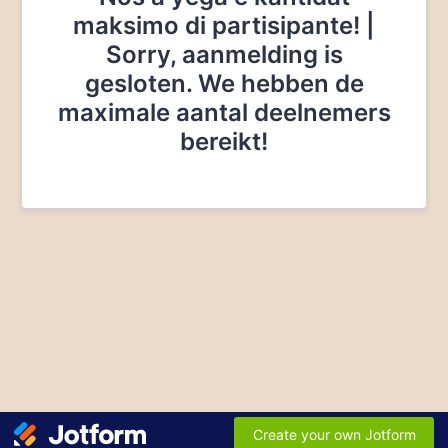
maksimo di partisipante! |
Sorry, aanmelding is
gesloten. We hebben de
maximale aantal deelnemers
bereikt!
Create your own Jotform