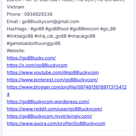
Vietnam
Phone : 0936929336
Email : go88luckycom@gmail.com
Hashtags : #go88 #go88food #go88kmcom #go_88
#linktaigo88 #nhà_cái_go88 #nhacaigo88
#gamebaidoithuonggo88
Website:
https://go88lucky.com/
https://x.com/go88luckycom
https://www.youtube.com/@go88luckycom
https://www.pinterest.com/go88luckycom/
https://www.blogger.com/profile/0974615618911313412
4
https://go88luckycom.wordpress.com/
https://www.reddit.com/user/go88luckycom/
https://go88luckycom.mystrikingly.com/
https://www.quora.com/profile/Go88luckycom