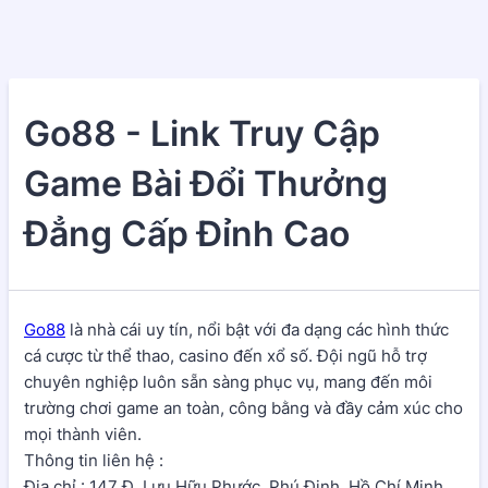
Go88 - Link Truy Cập
Game Bài Đổi Thưởng
Đẳng Cấp Đỉnh Cao
Go88
là nhà cái uy tín, nổi bật với đa dạng các hình thức
cá cược từ thể thao, casino đến xổ số. Đội ngũ hỗ trợ
chuyên nghiệp luôn sẵn sàng phục vụ, mang đến môi
trường chơi game an toàn, công bằng và đầy cảm xúc cho
mọi thành viên.
Thông tin liên hệ :
Địa chỉ : 147 Đ. Lưu Hữu Phước, Phú Định, Hồ Chí Minh,