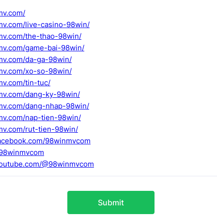
mv.com/
mv.com/live-casino-98win/
mv.com/the-thao-98win/
nmv.com/game-bai-98win/
nmv.com/da-ga-98win/
nmv.com/xo-so-98win/
mv.com/tin-tuc/
nmv.com/dang-ky-98win/
nmv.com/dang-nhap-98win/
mv.com/nap-tien-98win/
mv.com/rut-tien-98win/
facebook.com/98winmvcom
m/98winmvcom
.youtube.com/@98winmvcom
Submit