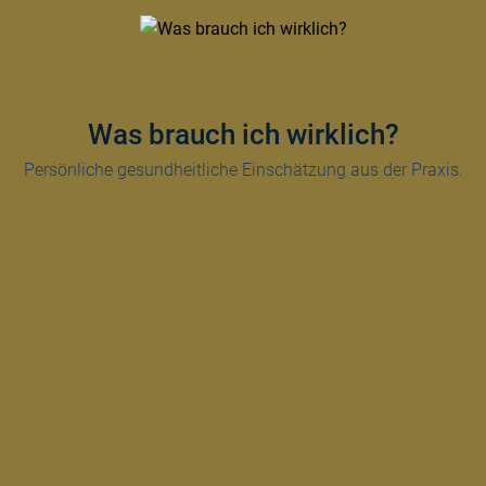
Was brauch ich wirklich?
Persönliche gesundheitliche Einschätzung aus der Praxis.
Beschreibe kurz warum du Nahrungsergänzung einnimmst und mach ein paar Angaben zu dir. (Alter, Größe, Ernährung)
Handelsname, Hersteller, Einnahmemenge, tägliche Routine