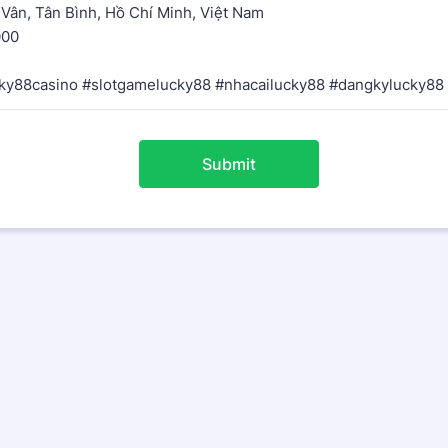
 Vân, Tân Bình, Hồ Chí Minh, Việt Nam
000
cky88casino #slotgamelucky88 #nhacailucky88 #dangkylucky88
Submit