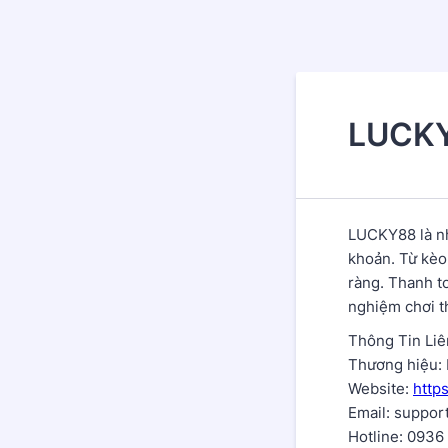
LUCK
LUCKY88 là nhà
khoản. Từ kèo 
ràng. Thanh t
nghiệm chơi t
Thông Tin Li
Thương hiệu:
Website:
http
Email: suppo
Hotline: 0936