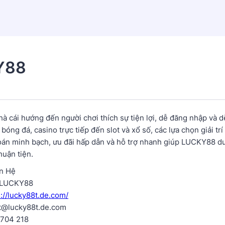
Y88
 cái hướng đến người chơi thích sự tiện lợi, dễ đăng nhập và dễ
bóng đá, casino trực tiếp đến slot và xổ số, các lựa chọn giải trí
oán minh bạch, ưu đãi hấp dẫn và hỗ trợ nhanh giúp LUCKY88 duy 
huận tiện.
ên Hệ
 LUCKY88
s://lucky88t.de.com/
rt@lucky88t.de.com
 704 218