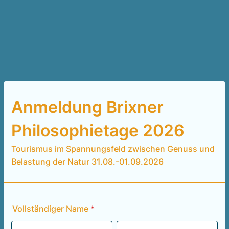
Anmeldung Brixner
Philosophietage 2026
Tourismus im Spannungsfeld zwischen Genuss und
Belastung der Natur 31.08.-01.09.2026
Vollständiger Name
*