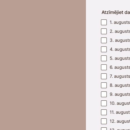
Atzīmējiet da
1. august
2. august
3. august
4. august
5. august
6. august
7. august
8. august
9. august
10. augus
11. august
12. augus