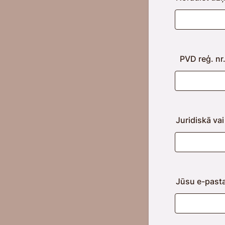
PVD reģ. nr.
Juridiskā va
Jūsu e-past