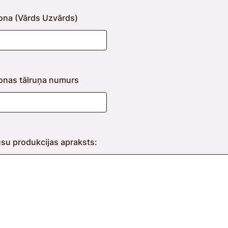
ona (Vārds Uzvārds)
onas tālruņa numurs
ūsu produkcijas apraksts: