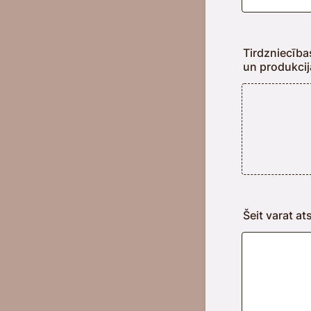
Tirdzniecīb
un produkcij
Šeit varat at