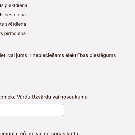
ts piektdiena
ts sestdiena
ts svētdiena
ts pirmdiena
et, vai jums ir nepieciešams elektrības pieslēgums
lībnieka Vārdu Uzvārdu vai nosaukumu
ņēmuma reģ. nr. vai personas kodu