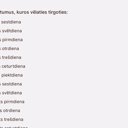
tumus, kuros vēlaties tirgoties:
s sestdiena
s svētdiena
s pirmdiena
s otrdiena
s trešdiena
s ceturtdiena
s piektdiena
s sestdiena
s svētdiena
ts pirmdiena
s otrdiena
ts trešdiena