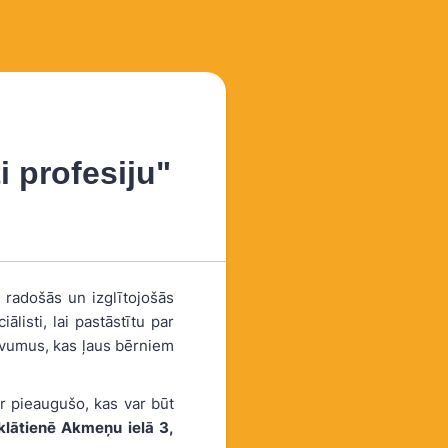
 profesiju"
 radošās un izglītojošās
listi, lai pastāstītu par
devumus, kas ļaus bērniem
ar pieaugušo, kas var būt
klātienē Akmeņu ielā 3,