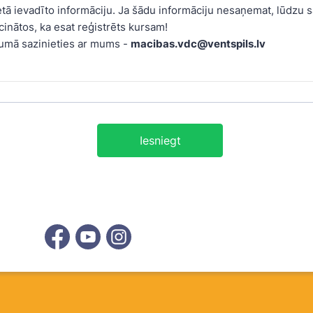
ā ievadīto informāciju. Ja šādu informāciju nesaņemat, lūdzu sa
ecinātos, ka esat reģistrēts kursam!
umā sazinieties ar mums -
macibas.vdc@ventspils.lv
Iesniegt