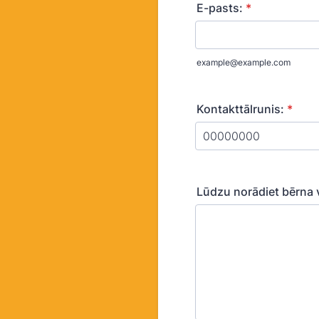
E-pasts:
*
example@example.com
Kontakttālrunis:
*
Format: 00000000.
Lūdzu norādiet bērna v