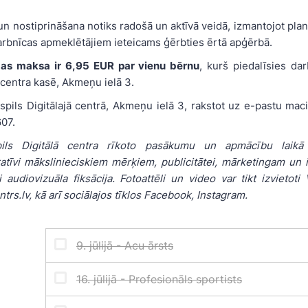
 nostiprināšana notiks radošā un aktīvā veidā, izmantojot pla
arbnīcas apmeklētājiem ieteicams ģērbties ērtā apģērbā.
bas maksa ir 6,95
EUR par vienu bērnu
, kurš piedalīsies da
 centra kasē, Akmeņu ielā 3.
spils Digitālajā centrā, Akmeņu ielā 3, rakstot uz e-pastu mac
607.
ils Digitālā centra rīkoto pasākumu un apmācību laikā i
atīvi mākslinieciskiem mērķiem, publicitātei, mārketingam un in
 audiovizuāla fiksācija. Fotoattēli un video var tikt izvietoti 
trs.lv, kā arī sociālajos tīklos Facebook, Instagram.