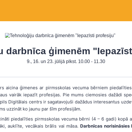
u darbnīca ģimenēm "Iepazīsti
9., 16. un 23. jūlijā plkst. 10.00 - 11.30
ntrs aicina ģimenes ar pirmsskolas vecuma bērniem piedalīties
aus vairāk iepazīt profesijas. Pie mums ciemosies dažādi speciā
ils Digitālais centrs ir sagatavojuši dažādus interesantus uz
ams uzzināt ko jaunu par šīm profesijām.
ināti piedalīties pirmsskolas vecuma bērni (4 – 6 gadi) kopā 
ki, auklīte, vecākais brālis vai māsa.
Darbnīcas norisināsies 