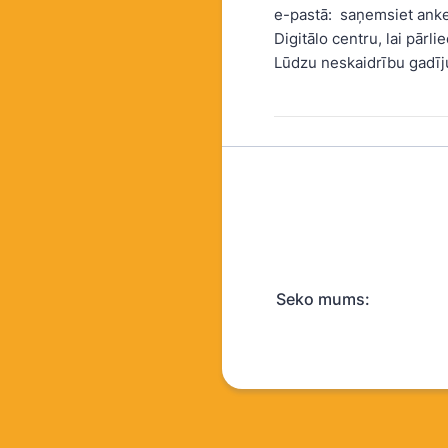
e-pastā:
saņemsiet anket
Digitālo centru, lai pārli
Lūdzu neskaidrību gadīj
Seko mums: