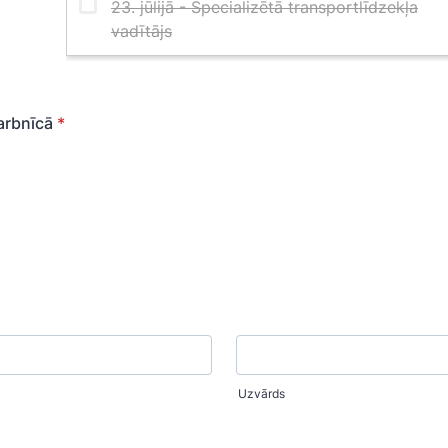
darbnīcā
*
Uzvārds