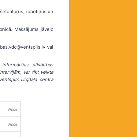
nšetdatorus, robotiņus un
rbnīcā. Maksājums jāveic
ibas.vdc@ventspils.lv vai
nformācijas atklātības
tervijām, var tikt veikta
Ventspils Digitālā centra