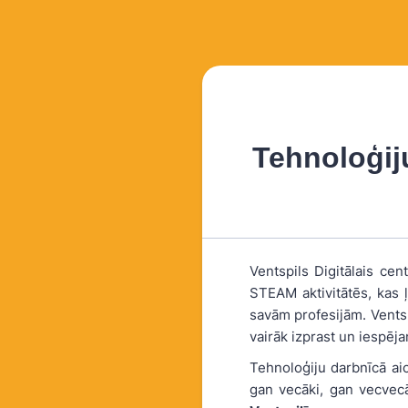
Tehnoloģij
Ventspils Digitālais ce
STEAM aktivitātēs, kas ļ
savām profesijām. Ventsp
vairāk izprast un iespēj
Tehnoloģiju darbnīcā aic
gan vecāki, gan vecvecā