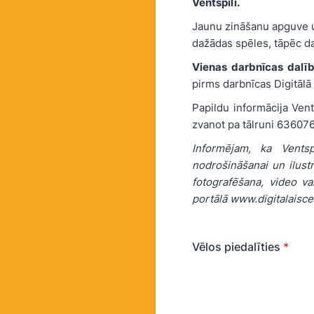
Ventspilī.
Jaunu zināšanu apguve un
dažādas spēles, tāpēc d
Vienas darbnīcas dalī
pirms darbnīcas Digitālā
Papildu informācija Vent
zvanot pa tālruni 63607
Informējam, ka Ventsp
nodrošināšanai un ilustr
fotografēšana, video vai
portālā www.digitalaiscen
Vēlos piedalīties
*