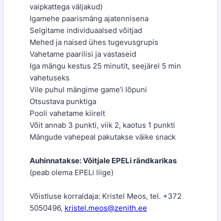
vaipkattega väljakud)
Igamehe paarismäng ajatennisena
Selgitame individuaalsed võitjad
Mehed ja naised ühes tugevusgrupis
Vahetame paarilisi ja vastaseid
Iga mängu kestus 25 minutit, seejärel 5 min
vahetuseks
Vile puhul mängime game’i lõpuni
Otsustava punktiga
Pooli vahetame kiirelt
Võit annab 3 punkti, viik 2, kaotus 1 punkti
Mängude vahepeal pakutakse väike snack
Auhinnatakse: Võitjale EPELi rändkarikas
(peab olema EPELi liige)
Võistluse korraldaja: Kristel Meos, tel. +372
5050496,
kristel.meos@zenith.ee