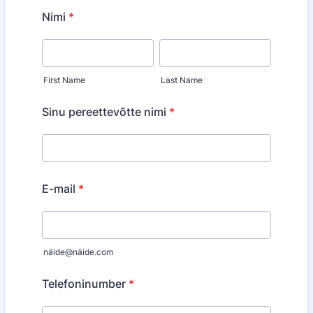
Nimi
*
First Name
Last Name
Sinu pereettevõtte nimi
*
E-mail
*
näide@näide.com
Telefoninumber
*