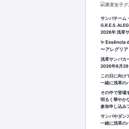
サンバチーム
G.R.E.S. ALE
2026年 浅
✨ Essência d
〜アレグリア
浅草サンバカ
2026年8月2
この日に向け
一緒に浅草のパ
その中で登場
明るく華やかな
参加申し込みフ
サンバやダン
一緒に浅草のパ