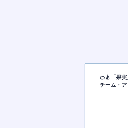
🍊🍐「
チーム・アレ