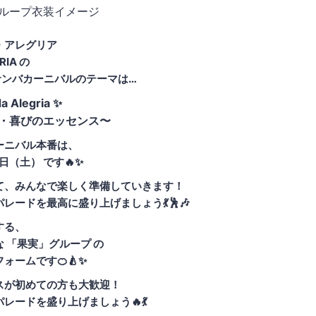
・アレグリア
GRIA の
草サンバカーニバルのテーマは…
a Alegria ✨
・喜びのエッセンス〜
ーニバル本番は、
9日（土） です🔥✨
て、みんなで楽しく準備していきます！
レードを最高に盛り上げましょう💃🕺🎶
する、
 「果実」グループ の
ォームです🍊🍐✨
スが初めての方も大歓迎！
レードを盛り上げましょう🔥💃