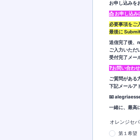
お申し込みを
📩 お申し込
必要事項をご
最後に Sub
送信完了後、no
ご入力いただ
受付完了メール
❓お問い合わせ
ご質問がある
下記メールア
📧 alegriaes
一緒に、最高に
オレンジセパ
第１希望