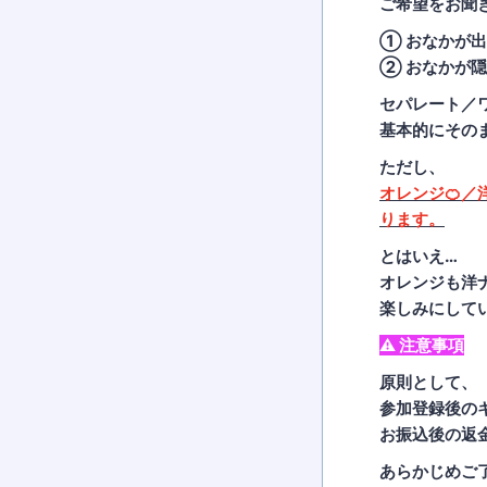
ご希望をお聞
① おなかが
② おなかが
セパレート／
基本的にそのまま
ただし、
オレンジ🍊
ります。
とはいえ…
オレンジも洋
楽しみにして
⚠️ 注意事項
原則として、
参加登録後の
お振込後の返
あらかじめご