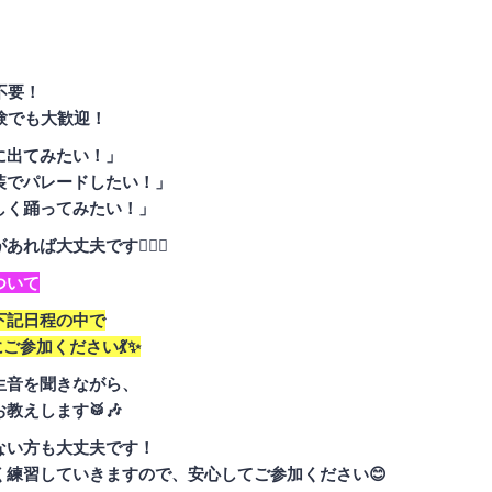
不要！
験でも大歓迎！
に出てみたい！」
装でパレードしたい！」
しく踊ってみたい！」
れば大丈夫です🙆‍♀️✨
ついて
下記日程の中で
にご参加ください💃✨
生音を聞きながら、
教えします🥁🎶
ない方も大丈夫です！
く練習していきますので、安心してご参加ください😊