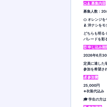
🍊🍐 募集内容
募集人数：20
🍊 オレンジ
🍐 洋ナシを
どちらも明る
パレードを彩
⏰ 申し込み期
2026年6月
定員に達した
参加を希望され
💰 参加費
25,000円
※衣装代込み
🎓 学生の方は