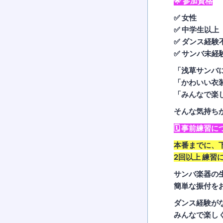
🌟 参加資格
✅ 女性
✅ 中学生以上
✅ ダンス経験
✅ サンバ未経
「浅草サンバ
「かわいい衣
「みんなで楽
そんな気持ちがあ
🗓 事前練習に
本番までに、
2回以上 練習
サンバ楽器の
簡単な振付をお
ダンス経験が
みんなで楽し