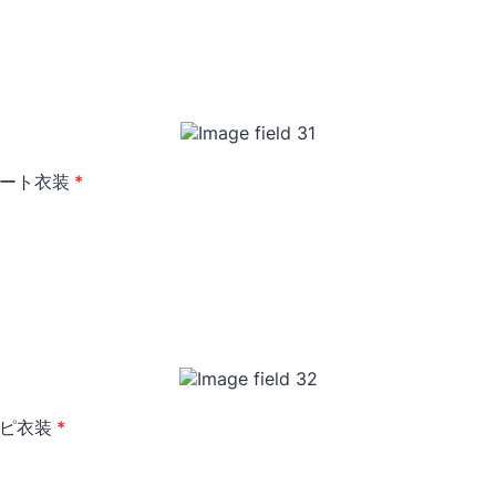
ート衣装
*
ピ衣装
*