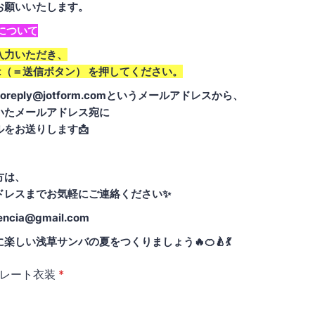
お願いいたします。
みについて
入力いただき、
mit（＝送信ボタン） を押してください。
reply@jotform.comというメールアドレスから、
いたメールアドレス宛に
をお送りします📩
方は、
ドレスまでお気軽にご連絡ください✨
sencia@gmail.com
楽しい浅草サンバの夏をつくりましょう🔥🍊🍐💃
レート衣装
*