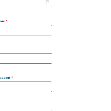
nic
*
0000.
ssaport
*