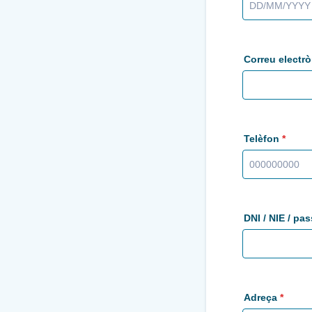
Correu electrò
Telèfon
*
Format: 00000
DNI / NIE / pa
Adreça
*