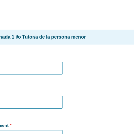
ada 1 i/o Tutor/a de la persona menor
ment
*