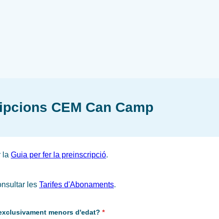
ripcions CEM Can Camp
r la
Guia per fer la preinscripció
.
nsultar les
Tarifes d'Abonaments
.
r exclusivament menors d'edat?
*