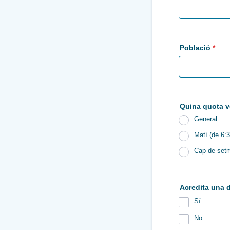
Població
*
Quina quota v
General
Matí (de 6:3
Cap de setm
Acredita una 
Sí
No