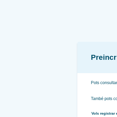
Preinc
Pots consulta
També pots co
Vols registra