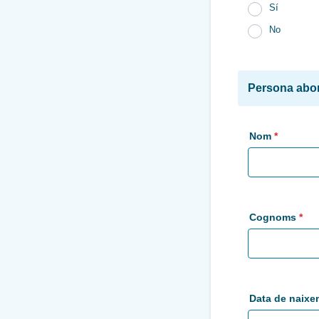
Sí
No
Persona abon
Nom
*
Cognoms
*
Data de naixe