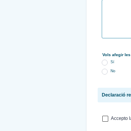
Vols afegir le
Sí
No
Declaració r