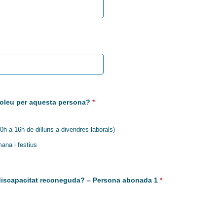
oleu per aquesta persona?
*
0h a 16h de dilluns a divendres laborals)
ana i festius
discapacitat reconeguda? – Persona abonada 1
*