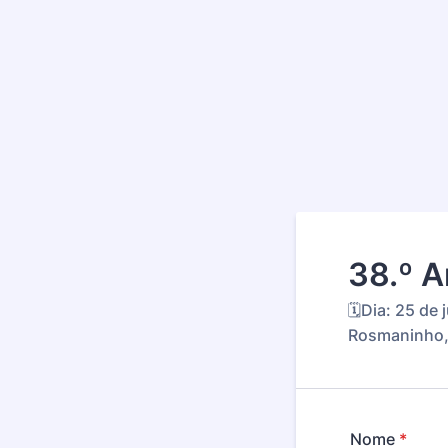
38.º A
🗓️Dia: 25 d
Rosmaninho,
Nome
*