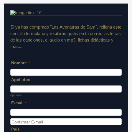
Si ya has comprado "Las Aventuras de Sam", rellena este
sencillo formulario y recibirás gratis en tu correo las letras
de las canciones, el audio en mp3, fichas didácticas y
más...
Nombre
*
Apellidos
opcional
E-mail
*
Confirmation Email
País