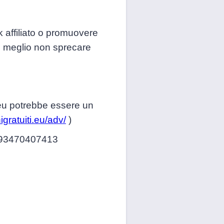
k affiliato o promuovere
 è meglio non sprecare
i.eu potrebbe essere un
igratuiti.eu/adv/
)
93470407413