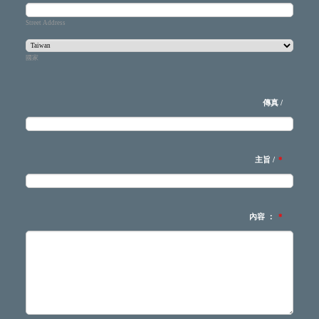
Street Address
國家
傳真 /
主旨 /
*
內容 ：
*