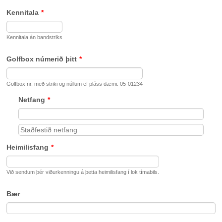
Kennitala
*
Kennitala án bandstriks
Golfbox númerið þitt
*
Golfbox nr. með striki og núllum ef pláss dæmi: 05-01234
Netfang
*
Confirmation Email
Heimilisfang
*
Við sendum þér viðurkenningu á þetta heimilisfang í lok tímabils.
Bær