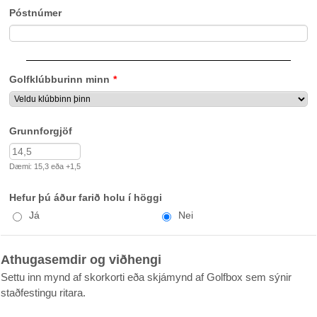
Póstnúmer
Golfklúbburinn minn
*
Grunnforgjöf
Dæmi: 15,3 eða +1,5
Hefur þú áður farið holu í höggi
Já
Nei
Athugasemdir og viðhengi
Settu inn mynd af skorkorti eða skjámynd af Golfbox sem sýnir
staðfestingu ritara.