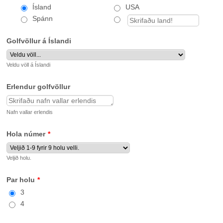
Ísland
USA
Spánn
Golfvöllur á Íslandi
Veldu völl á Íslandi
Erlendur golfvöllur
Nafn vallar erlendis
Hola númer
*
Veljið holu.
Par holu
*
3
4