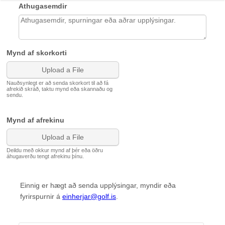
Athugasemdir
Mynd af skorkorti
Upload a File
Nauðsynlegt er að senda skorkort til að fá
afrekið skráð, taktu mynd eða skannaðu og
sendu.
Mynd af afrekinu
Upload a File
Deildu með okkur mynd af þér eða öðru
áhugaverðu tengt afrekinu þínu.
Einnig er hægt að senda upplýsingar, myndir eða
fyrirspurnir á
einherjar@golf.is
.