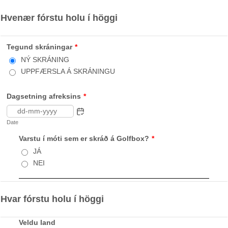
Hvenær fórstu holu í höggi
Tegund skráningar
*
NÝ SKRÁNING
UPPFÆRSLA Á SKRÁNINGU
Dagsetning afreksins
*
Date
Varstu í móti sem er skráð á Golfbox?
*
JÁ
NEI
Hvar fórstu holu í höggi
Veldu land