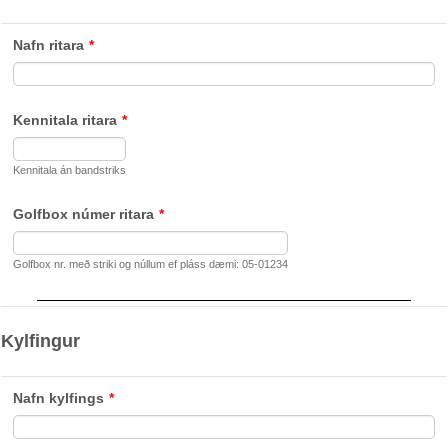
Nafn ritara
*
Kennitala ritara
*
Kennitala án bandstriks
Golfbox númer ritara
*
Golfbox nr. með striki og núllum ef pláss dæmi: 05-01234
Kylfingur
Nafn kylfings
*