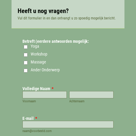
Heeft u nog vragen?
Vul dit formulier in en dan ontvangt u zo spoedig mogelijk bericht.
Betreft (eerdere antwoorden mogelijk:
Yoga
Workshop
Massage
Ander Onderwerp
Volledige Naam
*
Voornaam
Achternaam
E-mail
*
naam@voorbeeld.com