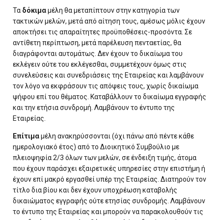
Τα
δόκιμα
μέλη θα μεταπίπτουν στην κατηγορία των
τακτικών μελών, μετά από αίτηση τους, αμέσως μόλις έχουν
αποκτήσει τις απαραίτητες προϋποθέσεις-προσόντα. Σε
αντίθετη περίπτωση, μετά παρέλευση πενταετίας, θα
διαγράφονται αυτομάτως. Δεν έχουν το δικαίωμα του
εκλέγειν ούτε του εκλέγεσθαι, συμμετέχουν όμως στις
συνελεύσεις και συνεδριάσεις της Εταιρείας και λαμβάνουν
τον λόγο να εκφράσουν τις απόψεις τους, χωρίς δικαίωμα
ψήφου επί του θέματος. Καταβάλλουν το δικαίωμα εγγραφής
και την ετήσια συνδρομή. Λαμβάνουν το έντυπο της
Εταιρείας.
Επίτιμα
μέλη ανακηρύσσονται (όχι πάνω από πέντε κάθε
ημερολογιακό έτος) από το Διοικητικό Συμβούλιο με
πλειοψηφία 2/3 όλων των μελών, σε ένδειξη τιμής, άτομα
που έχουν παράσχει εξαιρετικές υπηρεσίες στην επιστήμη ή
έχουν επί μακρό εργασθεί υπέρ της Εταιρείας. Διατηρούν τον
τίτλο δια βίου και δεν έχουν υποχρέωση καταβολής
δικαιώματος εγγραφής ούτε ετησίας συνδρομής. Λαμβάνουν
το έντυπο της Εταιρείας και μπορούν να παρακολουθούν τις