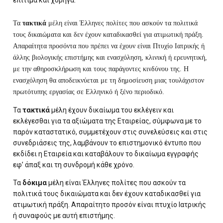
επίτιμα και χορηγά.
Τα
τακτικά
μέλη είναι Έλληνες πολίτες που ασκούν τα πολιτικά
τους δικαιώματα και δεν έχουν καταδικασθεί για ατιμωτική πράξη.
Απαραίτητα προσόντα που πρέπει να έχουν είναι Πτυχίο Ιατρικής ή
άλλης βιολογικής επιστήμης και ενασχόληση, κλινική ή ερευνητική,
με την αθηροσκλήρωση και τους παράγοντες κινδύνου της. Η
ενασχόληση θα αποδεικνύεται με τη δημοσίευση μιας τουλάχιστον
πρωτότυπης εργασίας σε Ελληνικό ή ξένο περιοδικό.
Τα
τακτικά
μέλη έχουν δικαίωμα του εκλέγειν και
εκλέγεσθαι για τα αξιώματα της Εταιρείας, σύμφωνα με το
παρόν καταστατικό, συμμετέχουν στις συνελεύσεις και στις
συνεδριάσεις της, λαμβάνουν το επιστημονικό έντυπο που
εκδίδει η Εταιρεία και καταβάλουν το δικαίωμα εγγραφής
εφ’ άπαξ και τη συνδρομή κάθε χρόνο.
Τα
δόκιμα
μέλη είναι Έλληνες πολίτες που ασκούν τα
πολιτικά τους δικαιώματα και δεν έχουν καταδικασθεί για
ατιμωτική πράξη. Απαραίτητο προσόν είναι πτυχίο Ιατρικής
ή συναφούς με αυτή επιστήμης.