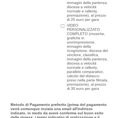
immagini della partenza,
discesa a velocità
normale e rallenty,
premiazione), al prezzo
di 25 euro per gara
VIDEO
PERSONALIZZATO
COMPLETO (musiche,
grafiche in
sovrimpressione,
immagini della
ricognizione, discesa del
vincitore, classifica,
immagini della partenza,
discesa a velocità
normale e rallenty,
parallelo comparativo,
calcolo del distacco
preso nella parte filmata,
premiazione), al prezzo
di 30 euro per gara
Metodo di Pagamento preferito (prima del pagamento
verrà comunque inviata una email all'indirizzo
indicato, in modo da avere conferma sul buon esito
delle riprese, i tempi indicativi di realizzazione e il