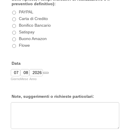
preventivo definitivo):
PAYPAL
Carta di Credito
Bonifico Bancario
Satispay
Buono Amazon
Flowe
Data
Date Picker Icon
Giorno
Mese
Anno
Note, suggerimenti o richieste particolari: