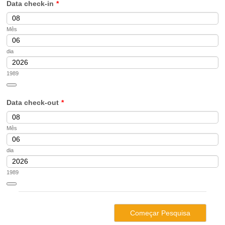
Data check-in
*
Mês
dia
1989
Date Picker Icon
Data check-out
*
Mês
dia
1989
Date Picker Icon
Começar Pesquisa