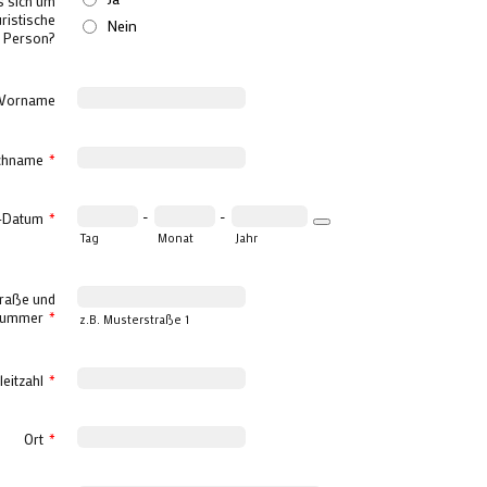
s sich um
uristische
Nein
Person?
Vorname
chname
*
-
-
-Datum
*
Date Picker Icon
Tag
Monat
Jahr
raße und
nummer
*
z.B. Musterstraße 1
leitzahl
*
Ort
*