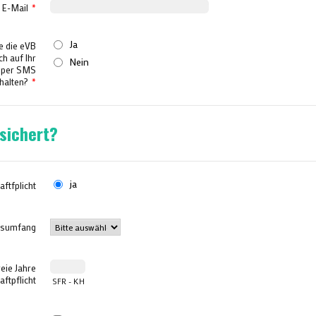
E-Mail
*
Ja
e die eVB
ch auf Ihr
Nein
 per SMS
halten?
*
rsichert?
ja
aftfplicht
gsumfang
eie Jahre
aftpflicht
SFR - KH