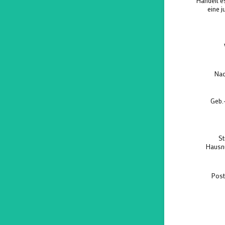
Handelt e
eine j
Na
Geb.
St
Haus
Post