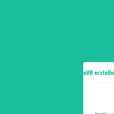
eVB erstell
Handelt es s