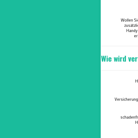
Wollen Si
zusätzli
Handy
er
Wie wird ve
H
Versicherun
schadenfr
H