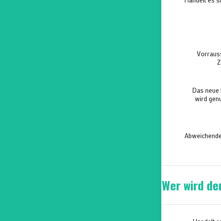
Vorrauss
Z
Das neue 
wird genu
Abweichende
Wer wird de