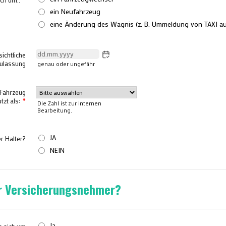
ein Neufahrzeug
eine Änderung des Wagnis (z. B. Ummeldung von TAXI a
ichtliche
ulassung
genau oder ungefähr
Fahrzeug
tzt als:
*
Die Zahl ist zur internen
Bearbeitung.
JA
r Halter?
NEIN
r Versicherungsnehmer?
Ja