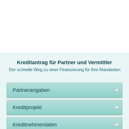
Kreditantrag für Partner und Vermittler
Der schnelle Weg zu einer Finanzierung für Ihre Mandanten
Partnerangaben
Kreditprojekt
Bitte geben Sie hier alle Details zu Ihrer eigenen Person an. Bitte
beachten Sie, dass Sie nur mit Bevollmächtigung des zu
Kreditnehmerdaten
finanzierenden Unternehmens einen Kreditantrag bei Lendico