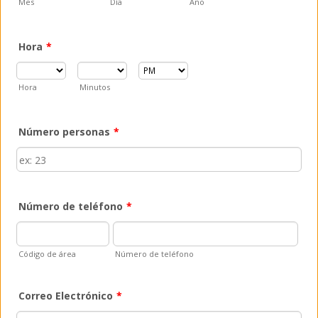
Mes
Día
Año
Hora
*
AM/PM Option
Hora
Minutos
Número personas
*
Número de teléfono
*
Código de área
Número de teléfono
Correo Electrónico
*