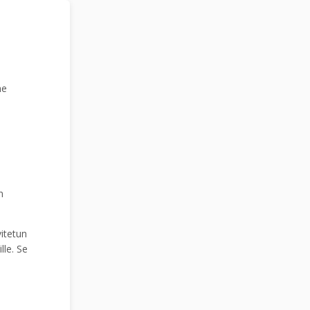
ne
n
itetun
lle. Se