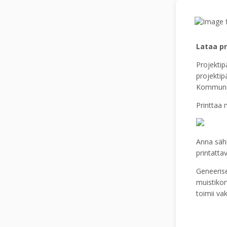
Lataa pr
Projektip
projektipä
Kommuniko
Printtaa m
Anna sähk
printatt
Geneerise
muistikort
toimii va