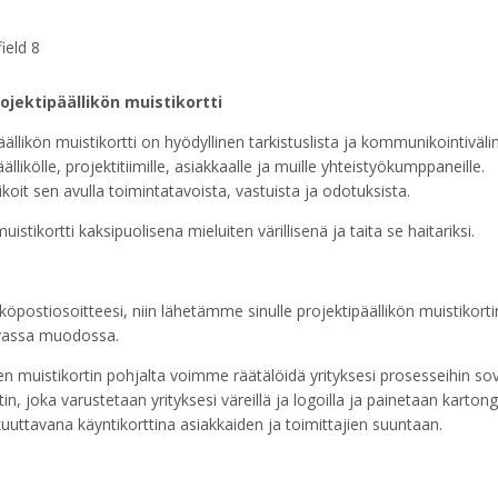
ojektipäällikön muistikortti
äällikön muistikortti on hyödyllinen tarkistuslista ja kommunikointiväli
ällikölle, projektitiimille, asiakkaalle ja muille yhteistyökumppaneille.
it sen avulla toimintatavoista, vastuista ja odotuksista.
uistikortti kaksipuolisena mieluiten värillisenä ja taita se haitariksi.
öpostiosoitteesi, niin lähetämme sinulle projektipäällikön muistikorti
avassa muodossa.
n muistikortin pohjalta voimme räätälöidä yrityksesi prosesseihin sov
in, joka varustetaan yrityksesi väreillä ja logoilla ja painetaan kartongi
kuuttavana käyntikorttina asiakkaiden ja toimittajien suuntaan.