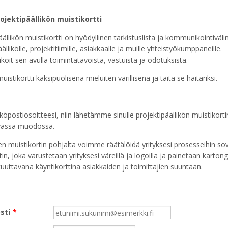
ojektipäällikön muistikortti
äällikön muistikortti on hyödyllinen tarkistuslista ja kommunikointiväli
ällikölle, projektitiimille, asiakkaalle ja muille yhteistyökumppaneille.
it sen avulla toimintatavoista, vastuista ja odotuksista.
uistikortti kaksipuolisena mieluiten värillisenä ja taita se haitariksi.
öpostiosoitteesi, niin lähetämme sinulle projektipäällikön muistikorti
avassa muodossa.
n muistikortin pohjalta voimme räätälöidä yrityksesi prosesseihin sov
in, joka varustetaan yrityksesi väreillä ja logoilla ja painetaan kartongi
kuuttavana käyntikorttina asiakkaiden ja toimittajien suuntaan.
sti
*