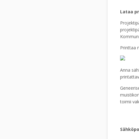
Lataa pr
Projektip
projektipä
Kommuniko
Printtaa m
Anna sähk
printatt
Geneerise
muistikort
toimii va
Sähköpo