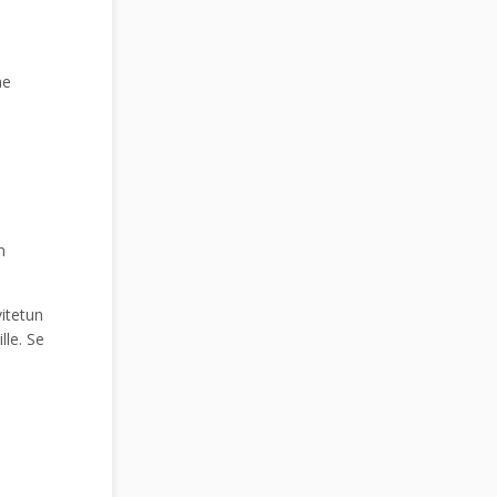
ne
n
itetun
lle. Se