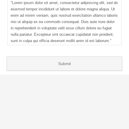
"Lorem ipsum dolor sit amet, consectetur adipisicing elit, sed do
eiusmod tempor incididunt ut labore et dolore magna aliqua. Ut
enim ad minim veniam, quis nostrud exercitation ullamco laboris
nisi ut aliquip ex ea commodo consequat. Duis aute irure dolor
in reprehenderit in voluptate velit esse cillum dolore eu fugiat
nulla pariatur. Excepteur sint occaecat cupidatat non proident,
sunt in culpa qui officia deserunt mollit anim id est laborum."
Section 1.10.32 of "de Finibus Bonorum et Malorum", written by
Cicero in 45 BC
Submit
"Sed ut perspiciatis unde omnis iste natus error sit voluptatem
accusantium doloremque laudantium, totam rem aperiam, eaque
ipsa quae ab illo inventore veritatis et quasi architecto beatae
vitae dicta sunt explicabo. Nemo enim ipsam voluptatem quia
voluptas sit aspernatur aut odit aut fugit, sed quia consequuntur
magni dolores eos qui ratione voluptatem sequi nesciunt. Neque
porro quisquam est, qui dolorem ipsum quia dolor sit amet,
consectetur, adipisci velit, sed quia non numquam eius modi
tempora incidunt ut labore et dolore magnam aliquam quaerat
voluptatem. Ut enim ad minima veniam, quis nostrum