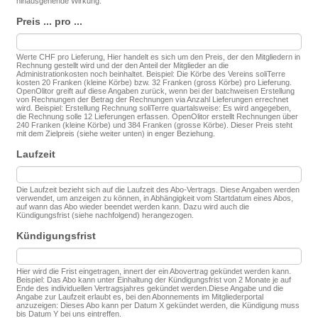
hinausgehende Wirkung.
Preis ... pro ...
Werte CHF pro Lieferung, Hier handelt es sich um den Preis, der den Mitgliedern in
Rechnung gestellt wird und der den Anteil der Mitglieder an die
Administrationkosten noch beinhaltet. Beispiel: Die Körbe des Vereins soliTerre
kosten 20 Franken (kleine Körbe) bzw. 32 Franken (gross Körbe) pro Lieferung.
OpenOlitor greift auf diese Angaben zurück, wenn bei der batchweisen Erstellung
von Rechnungen der Betrag der Rechnungen via Anzahl Lieferungen errechnet
wird. Beispiel: Erstellung Rechnung soliTerre quartalsweise: Es wird angegeben,
die Rechnung solle 12 Lieferungen erfassen. OpenOlitor erstellt Rechnungen über
240 Franken (kleine Körbe) und 384 Franken (grosse Körbe). Dieser Preis steht
mit dem Zielpreis (siehe weiter unten) in enger Beziehung.
Laufzeit
Die Laufzeit bezieht sich auf die Laufzeit des Abo-Vertrags. Diese Angaben werden
verwendet, um anzeigen zu können, in Abhängigkeit vom Startdatum eines Abos,
auf wann das Abo wieder beendet werden kann. Dazu wird auch die
Kündigungsfrist (siehe nachfolgend) herangezogen.
Kündigungsfrist
Hier wird die Frist eingetragen, innert der ein Abovertrag gekündet werden kann.
Beispiel: Das Abo kann unter Einhaltung der Kündigungsfrist von 2 Monate je auf
Ende des individuellen Vertragsjahres gekündet werden.Diese Angabe und die
Angabe zur Laufzeit erlaubt es, bei den Abonnements im Mitgliederportal
anzuzeigen: Dieses Abo kann per Datum X gekündet werden, die Kündigung muss
bis Datum Y bei uns eintreffen.