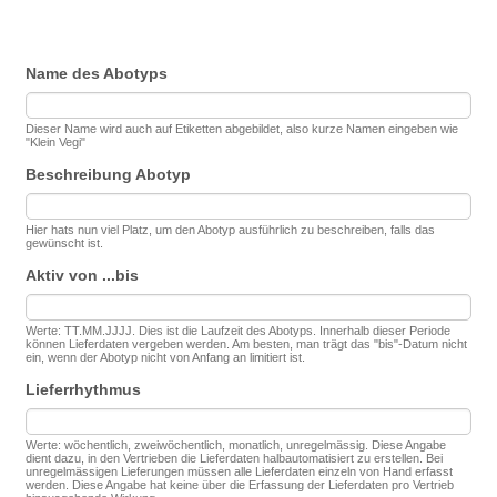
Name des Abotyps
Dieser Name wird auch auf Etiketten abgebildet, also kurze Namen eingeben wie
"Klein Vegi"
Beschreibung Abotyp
Hier hats nun viel Platz, um den Abotyp ausführlich zu beschreiben, falls das
gewünscht ist.
Aktiv von ...bis
Werte: TT.MM.JJJJ. Dies ist die Laufzeit des Abotyps. Innerhalb dieser Periode
können Lieferdaten vergeben werden. Am besten, man trägt das "bis"-Datum nicht
ein, wenn der Abotyp nicht von Anfang an limitiert ist.
Lieferrhythmus
Werte: wöchentlich, zweiwöchentlich, monatlich, unregelmässig. Diese Angabe
dient dazu, in den Vertrieben die Lieferdaten halbautomatisiert zu erstellen. Bei
unregelmässigen Lieferungen müssen alle Lieferdaten einzeln von Hand erfasst
werden. Diese Angabe hat keine über die Erfassung der Lieferdaten pro Vertrieb