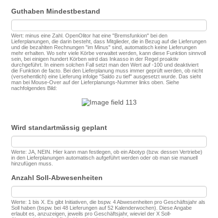
Guthaben Mindestbestand
Wert: minus eine Zahl. OpenOlitor hat eine "Bremsfunkion" bei den
Lieferplanungen, die darin besteht, dass Mitglieder, die in Bezug auf die Lieferungen
und die bezahlten Rechnungen "im Minus" sind, automatisch keine Lieferungen
mehr erhalten. Wo sehr viele Körbe verwaltet werden, kann diese Funktion sinnvoll
sein, bei einigen hundert Körben wird das Inkasso in der Regel proaktiv
durchgeführt. In einem solchen Fall setzt man den Wert auf -100 und deaktiviert
die Funktion de facto. Bei den Lieferplanung muss immer geprüft werden, ob nicht
(versehentlich) eine Lieferung infolge "Saldo zu tief" ausgesetzt wurde. Das sieht
man bei Mouse-Over auf der Lieferplanungs-Nummer links oben. Siehe
nachfolgendes Bild:
Wird standartmässig geplant
Werte: JA, NEIN. Hier kann man festlegen, ob ein Abotyp (bzw. dessen Vertriebe)
in den Lieferplanungen automatisch aufgeführt werden oder ob man sie manuell
hinzufügen muss.
Anzahl Soll-Abwesenheiten
Werte: 1 bis X. Es gibt Initiativen, die bspw. 4 Abwesenheiten pro Geschäftsjahr als
Soll haben (bspw. bei 48 Lieferungen auf 52 Kalenderwochen). Diese Angabe
erlaubt es, anzuzeigen, jeweils pro Geschäftsjahr, wieviel der X Soll-