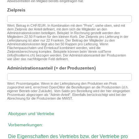
Abwesenheiten ein Mitglied bereits eingetragen hat.
Zielpreis
Wert: Betrag in CHF/EUR. In Kombination mit dem "Preis", siehe oben, wird mit
dem Zielpreis der Anteil definiert, mit dem sich die Mitglieder an den
Administrationskosten beteiligen. Beispiel: In Rechnung gestellt werden den
Mitgliedern 22.50 Franken für den kleinen Korb. Der Zielpreis pro Lieferung in der
Lieferplanung ist aber nur 22 Franken. Der Beitrag der Mitglieder zu den
Administrationskosten liegt also bei 50 Rappen pro Lieferung. Wenn
Flächenpauschalen und Erntekauf kombiniert werden, wird die
Zielpreisberechnung komplex. Beispiele können beim Verein soliTerre
(info@soliterre.ch) bezogen werden. Der Administrationsanteil der Produzenten
wie über das nachfolgende Feld definiert.
Administrationsanteil (= der Produzenten)
Wert: Prozentangabe. Wenn in der Lieferplanung den Produkten ein Preis
zugeordnet wird, errechnet OpenOlitor die Bestellungen an die Produzenten (d.h.
eigener Betrieb oder Zukäufe). Vom Saldo pro Bestellung wird der hier eingegeben
Prozentsatz abgezogen als "Admin-Anteil". Ebenfalls berücksichtigt wird bei der
Abrechnung für die Produzenten die MWST.
Abotypen und Vertriebe
Vorbemerkungen:
Die Eigenschaften des Vertriebs bzw. der Vertriebe pro