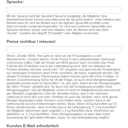
Sprache:
Mit der Sprache wird die Standard-Sprache festgelegt, die Mitglieder bzw.
Administrator/innen können anschliessend die Sprache ändern. Jede Initiative oder
Betrieb kann für sich bei Bedarf auch ein eigenes Sprachfile erstellen unter
https://crowdin.com/project/openolitor. Es sind auch mehrere Sprachfiles pro
Sprache denkbar (bspw. weil eine Initiative oder ein Betrieb nicht das Wort
"Kunde", sondern den Begriff "Ernteteiler" oder Mitglied verwendet).
Preise sichtbar / relevant:
Werte: JA oder NEIN. Hier geht es nicht um die Preisangaben zu den
Abonnements, sondern darum, ob die Preise in den Lieferplanungen überhaupt
vorkommen sollen. Falls der Knopf auf NEIN gesetzt wird, erscheint das Preis-
Feld bei den Produkten und in der Lieferplanung nicht. Wer nur teilweise mit
Preisen arbeiten möchtet, würde hier "JA" eingeben und dann bei der Produkteliste
nur denjenigen Produkten einen Preis zuordnen, die bspw. zugekauft werden. Die
übrigen Produkte (bspw. Flächenpauschalen) können auch den Preis 0 haben. In
diesem Zusammenhang hören wir oft die Frage, ob auch ohne Mengenangaben
gearbeitet werden kann in OpenOlitor? Ja, das geht, indem bei der Mengenangabe
der Wert "Portion" gewählt wird. So lässt sich die Korbplanung erstellen ohne
Mengenangaben, und die Mitglieder sehen im Korb im Mitgliederportal oder/und auf
der öffentlich zugänglichen Liste der aktuellen Körbe, was in der nächsten
Lieferung im Korb drin sein wird. Denkbar ist auch die Variante, dass nicht genau
Mengen abgewogen (oder Gemüse zurschnitten wird), sondern dass in der
Lieferung die Durchschnittsmengen stehen. Bspw. Wenn 30 kg Kartoffeln auf 25
Körbe verteilt werden, dann schreibt man in die Lieferplanung "1.2 kg Kartoffeln",
die Mitglieder bekommen aber ungefähr 1.2 kg Kartoffeln (bzw. entnehmen am
Abholhort ca. 1.2 kg Kartoffeln). Ohne Mengenangaben ist dann aber keine
Auswertung der geernteten Mengen, bspw. für eine Anbauplanung möglich.
Kunden E-Mail erforderlich