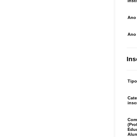
Inst
Ano 
Ano
Ins
Tipo
Cate
insc
Com
(Pro
Educ
Alu