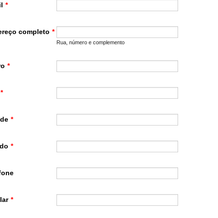
l
*
ereço completo
*
Rua, número e complemento
ro
*
*
ade
*
ado
*
fone
lar
*