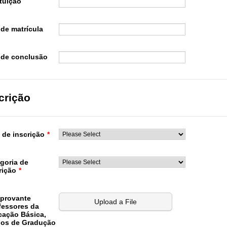
ituição
de matrícula
 de conclusão
crição
 de inscrição
*
goria de
rição
*
provante
Upload a File
fessores da
ação Básica,
nos de Gradução