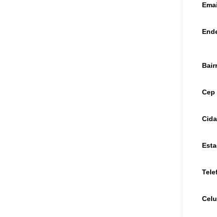
Emai
End
Bair
Cep
Cid
Est
Tele
Celu