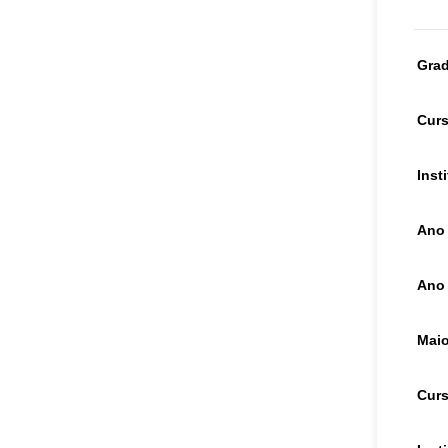
Gra
Cur
Inst
Ano 
Ano
Maio
Cur