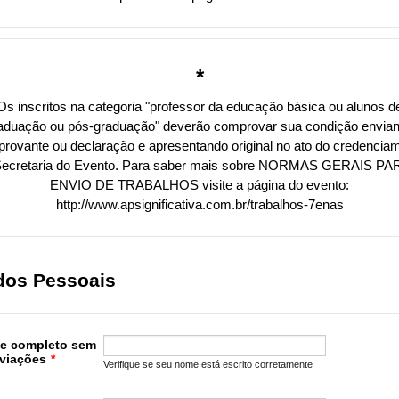
*
Os inscritos na categoria "professor da educação básica ou alunos d
aduação ou pós-graduação" deverão comprovar sua condição envia
rovante ou declaração e apresentando original no ato do credencia
Secretaria do Evento. Para saber mais sobre NORMAS GERAIS PA
ENVIO DE TRABALHOS visite a página do evento:
http://www.apsignificativa.com.br/trabalhos-7enas
dos Pessoais
e completo sem
viações
*
Verifique se seu nome está escrito corretamente