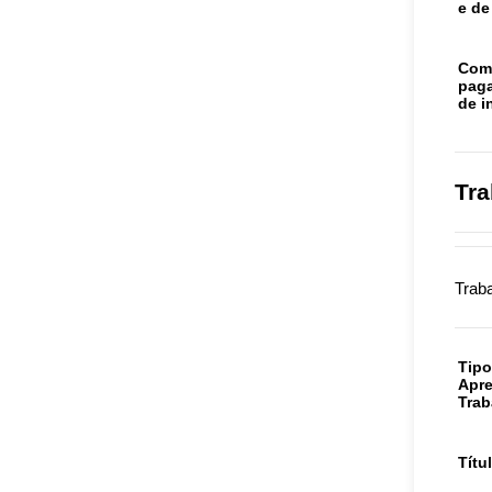
e de
Com
paga
de i
Tra
Traba
Tipo
Apr
Trab
Títu