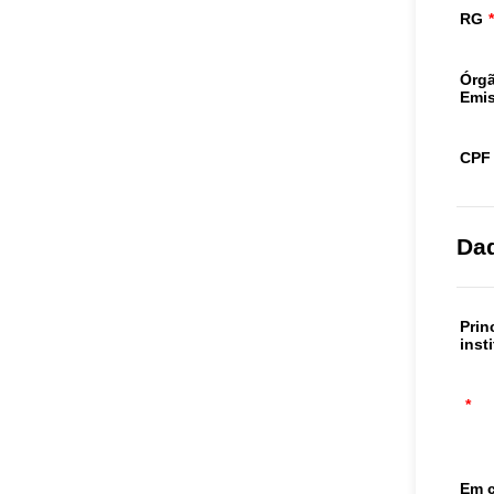
RG
*
Órg
Emis
CPF
Dad
Prin
inst
*
Em 