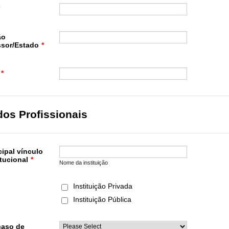
ão
sor/Estado
*
*
os Profissionais
cipal vínculo
itucional
*
Nome da instituição
Instituição Privada
Instituição Pública
caso de