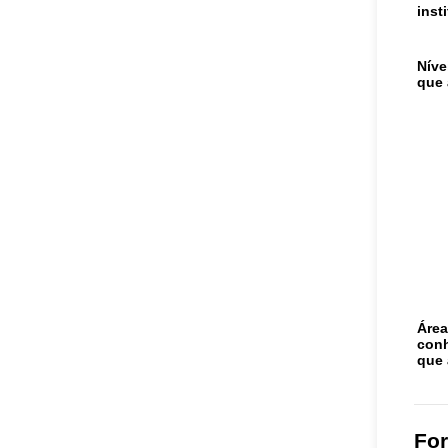
inst
Níve
que 
Área
con
que 
Fo