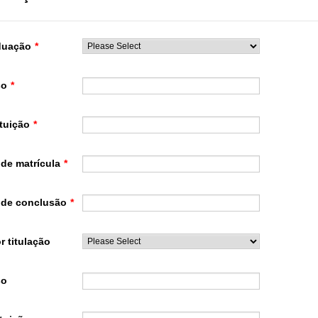
duação
*
so
*
ituição
*
de matrícula
*
 de conclusão
*
r titulação
so