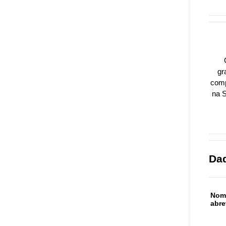
gr
comp
na 
Da
Nom
abre