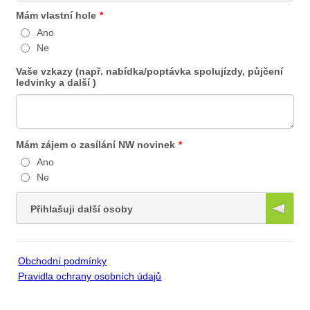
Mám vlastní hole
*
Ano
Ne
Vaše vzkazy (např. nabídka/poptávka spolujízdy, půjčení
ledvinky a další )
Mám zájem o zasílání NW novinek
*
Ano
Ne
Přihlašuji další osoby
2. osoba
Obchodní podmínky
Jméno
Pravidla ochrany osobních údajů
Příjmení