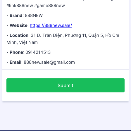
#link888new #game888new
-
Brand
: 888NEW
-
Website
:
https://888new.sale/
-
Location
: 31 Đ. Trần Điện, Phường 11, Quận 5, Hồ Chí
Minh, Việt Nam
-
Phone
: 0914214513
-
Email
: 888new.sale@gmail.com
Submit