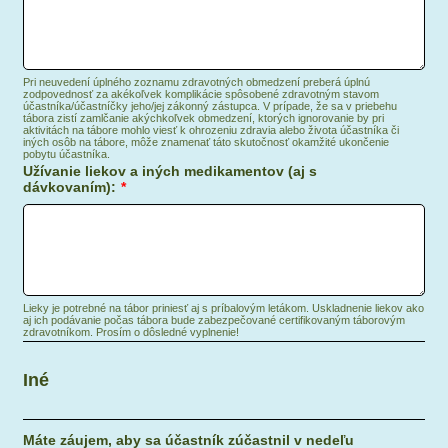
Pri neuvedení úplného zoznamu zdravotných obmedzení preberá úplnú
zodpovednosť za akékoľvek komplikácie spôsobené zdravotným stavom
účastníka/účastníčky jeho/jej zákonný zástupca. V prípade, že sa v priebehu
tábora zistí zamlčanie akýchkoľvek obmedzení, ktorých ignorovanie by pri
aktivitách na tábore mohlo viesť k ohrozeniu zdravia alebo života účastníka či
iných osôb na tábore, môže znamenať táto skutočnosť okamžité ukončenie
pobytu účastníka.
Užívanie liekov a iných medikamentov (aj s
dávkovaním):
*
Lieky je potrebné na tábor priniesť aj s príbalovým letákom. Uskladnenie liekov ako
aj ich podávanie počas tábora bude zabezpečované certifikovaným táborovým
zdravotníkom. Prosím o dôsledné vyplnenie!
Iné
Máte záujem, aby sa účastník zúčastnil v nedeľu