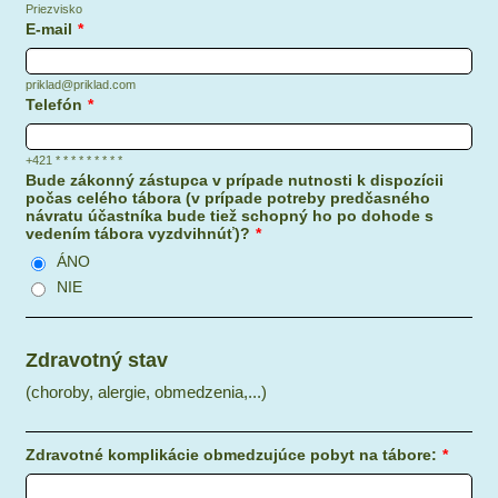
Priezvisko
E-mail
*
priklad@priklad.com
Telefón
*
+421 * * * * * * * * *
Bude zákonný zástupca v prípade nutnosti k dispozícii
počas celého tábora (v prípade potreby predčasného
návratu účastníka bude tiež schopný ho po dohode s
vedením tábora vyzdvihnúť)?
*
ÁNO
NIE
Zdravotný stav
(choroby, alergie, obmedzenia,...)
Zdravotné komplikácie obmedzujúce pobyt na tábore:
*