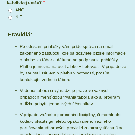
katolíckej omše?
*
ÁNO
NIE
Pravidlá:
Po odoslaní prihlášky Vám príde správa na email
zákonného zástupcu, kde sa dozviete bližšie informácie
o platbe za tábor a dátume na podpísanie prihlášky.
Platba je možná na účet alebo v hotovosti. V prípade že
by ste mali záujem o platbu v hotovosti, prosím
kontaktujte vedenie tábora.
Vedenie tábora si vyhradzuje právo vo vážnych
prípadoch meniť dobu trvania tábora ako aj program
a dĺžku pobytu jednotlivých účastníkov.
V prípade vážneho porušenia disciplíny, či morálneho
kódexu skautingu, alebo opakovaného vážneho
porušovania táborových pravidiel zo strany účastníka/
účastníčky si vedenie tábora vyhradzuje právo (po