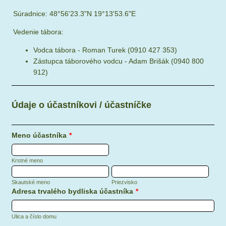
Súradnice: 48°56'23.3"N 19°13'53.6"E
Vedenie tábora:
Vodca tábora - Roman Turek (0910 427 353)
Zástupca táborového vodcu - Adam Brišák (0940 800
912)
Údaje o účastníkovi / účastníčke
Meno účastníka
*
Krstné meno
Skautské meno
Priezvisko
Adresa trvalého bydliska účastníka
*
Ulica a číslo domu