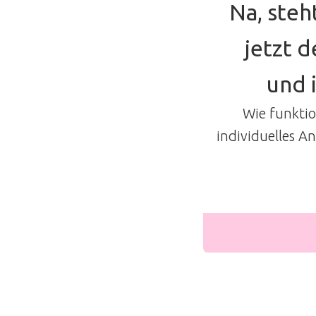
Na, steh
jetzt 
und 
Wie funktion
individuelles A