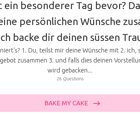
t ein besonderer Tag bevor? Da
deine persönlichen Wünsche z
ich backe dir deinen süssen Trau
iert's? 1. Du, teilst mir deine Wünsche mit 2. ich, s
ngebot zusammen 3. und falls dies deinen Vorstellu
wird gebacken...
Wähle als erstes deine gewünschte Süssigkeit...
26
Questions
Brunch- oder Aperoplatte
BAKE MY CAKE