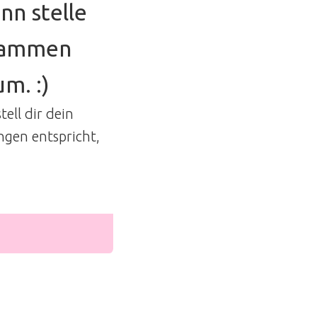
nn stelle
usammen
m. :)
tell dir dein
ngen entspricht,