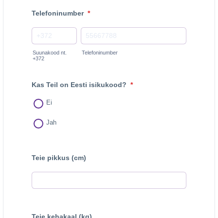
Telefoninumber
*
Suunakood nt.
Telefoninumber
+372
Kas Teil on Eesti isikukood?
*
Ei
Jah
Teie pikkus (cm)
Teie kehakaal (kg)