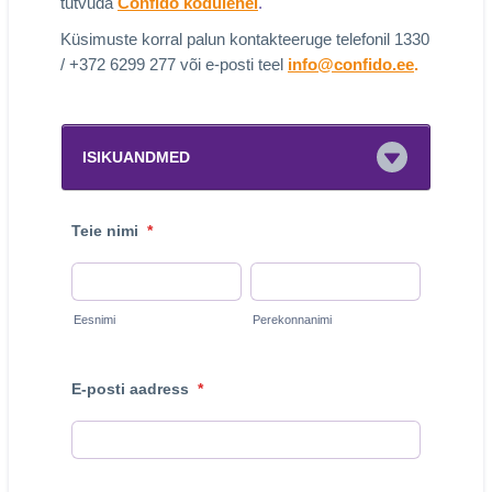
tutvuda
Confido kodulehel
.
Küsimuste korral palun kontakteeruge telefonil 1330
/ +372 6299 277 või e-posti teel
info@confido.ee
.
ISIKUANDMED
Teie nimi
*
Eesnimi
Perekonnanimi
E-posti aadress
*