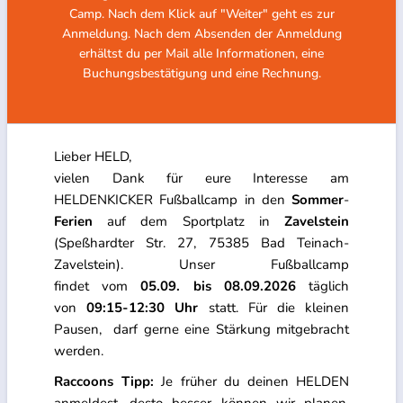
Camp. Nach dem Klick auf "Weiter" geht es zur
Anmeldung. Nach dem Absenden der Anmeldung
erhältst du per Mail alle Informationen, eine
Buchungsbestätigung und eine Rechnung.
Lieber HELD,
vielen Dank für eure Interesse am
HELDENKICKER Fußballcamp in den
Sommer
-
Ferien
auf dem Sportplatz in
Zavelstein
(Speßhardter Str. 27, 75385 Bad Teinach-
Zavelstein). Unser Fußballcamp
findet vom
05.09. bis 08.09.2026
täglich
von
09:15-12:30 Uhr
statt. Für die kleinen
Pausen, darf gerne eine Stärkung mitgebracht
werden.
Raccoons Tipp:
Je früher du deinen HELDEN