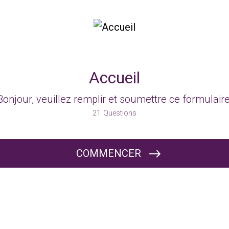
Accueil
Bonjour, veuillez remplir et soumettre ce formulaire
21
Questions
COMMENCER
Souhaitez-vous faire partie de nos camps « hôtes » pour la saison 2026 à venir ?