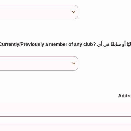
ly/Previously a member of any club? هل طفلك عضوًا حاليًا أو سابقًا في أي