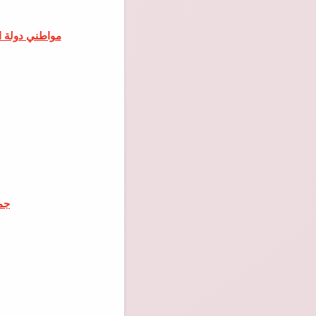
مواطني دولة الامارات ا)
جمي)