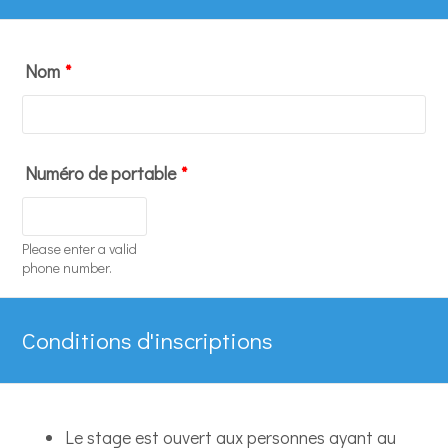
Prénom et Nom
Catégorie
Prénom
Nom
Nom
*
Catégorie
Prénom
Nom
Grade
Catégorie
Numéro de portable
*
Nom
Format: 00 00 00 00 00.
Grade
Catégorie
Please enter a valid
phone number.
Grade
Grade
Conditions d'inscriptions
Le stage est ouvert aux personnes ayant au