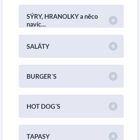
SÝRY, HRANOLKY a něco
navíc...
SALÁTY
BURGER´S
HOT DOG´S
TAPASY