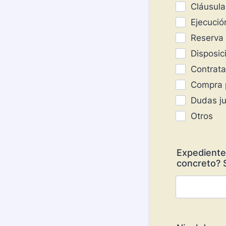
Cláusula
Ejecució
Reserva 
Disposic
Contrata
Compra p
Dudas ju
Otros
Expediente 
concreto? S