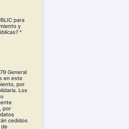
UBLIC para
amiento y
úblicas?
*
679 General
s en este
iento, por
idaria. Los
su
sente
, por
 datos
rán cedidos
s de