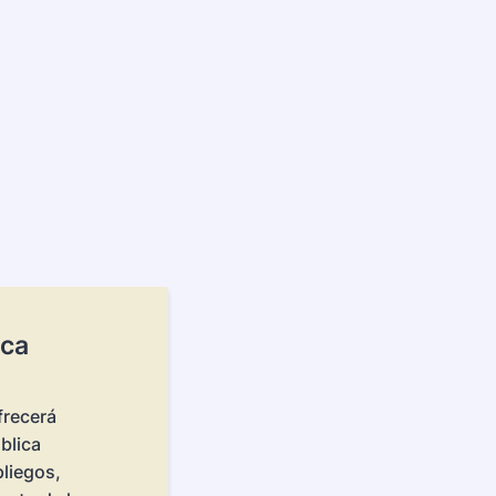
ica
frecerá
blica
liegos,