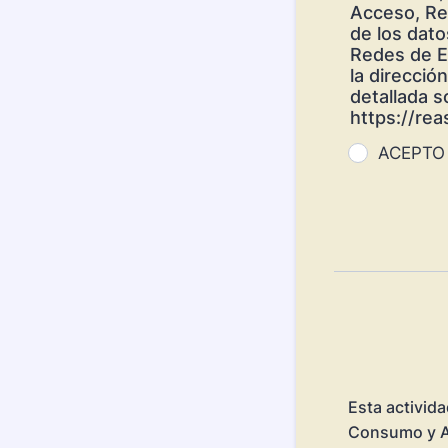
Acceso, Rec
de los dato
Redes de Ec
la direcció
detallada s
https://rea
ACEPTO
Esta activida
Consumo y A