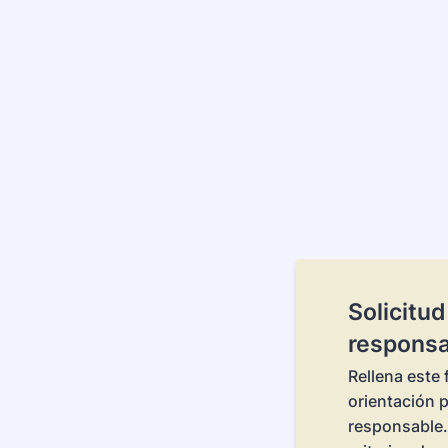
Solicitu
respons
Rellena este 
orientación 
responsable.