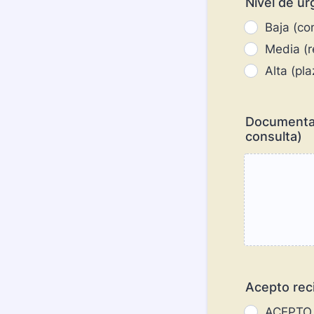
Nivel de ur
Baja (co
Media (r
Alta (pl
Documentac
consulta)
Acepto reci
ACEPTO