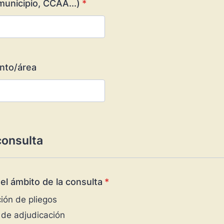
(municipio, CCAA...)
*
nto/área
consulta
el ámbito de la consulta
*
ión de pliegos
s de adjudicación