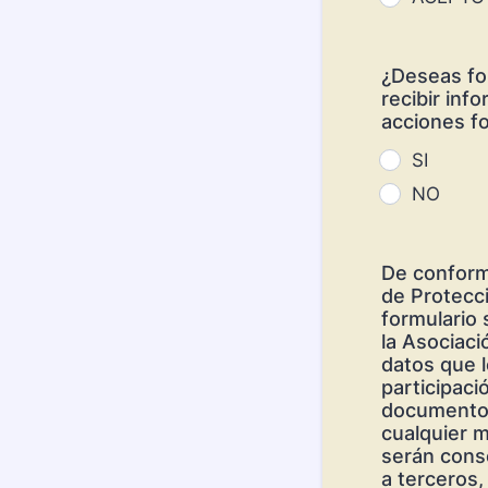
¿Deseas fo
recibir inf
acciones fo
SI
NO
De conform
de Protecc
formulario 
la Asociaci
datos que l
participaci
documento. 
cualquier m
serán cons
a terceros,