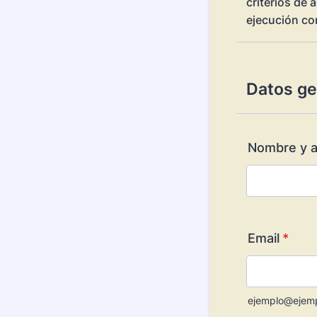
criterios de 
ejecución co
Datos ge
Nombre y a
Email
*
ejemplo@ejem