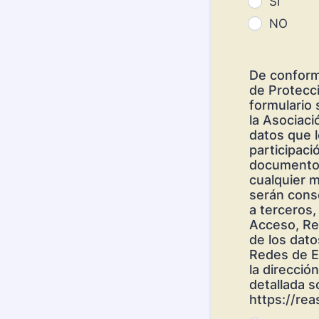
SI
NO
De conform
de Protecc
formulario 
la Asociaci
datos que l
participaci
documento. 
cualquier m
serán cons
a terceros,
Acceso, Rec
de los dato
Redes de Ec
la direcció
detallada s
https://rea