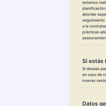
estamos real
planificación
abordar aspec
seguimiento 
a la contrat
prácticas ad
asesoramient
Si estás 
Si deseas par
en caso de cu
nuevas sesio
Datos ge