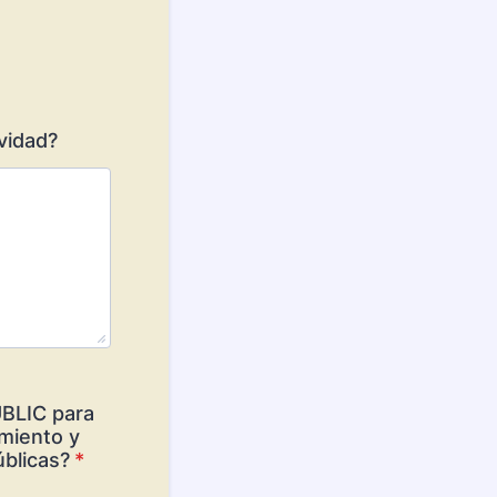
vidad?
UBLIC para
amiento y
úblicas?
*