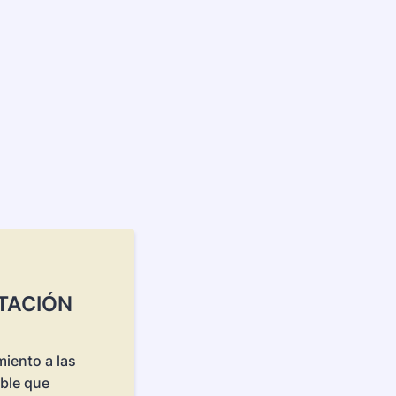
TACIÓN
iento a las
able que