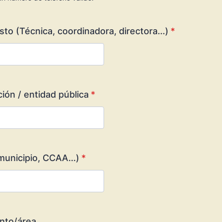
00) 000-0000.
to (Técnica, coordinadora, directora...)
*
ión / entidad pública
*
(municipio, CCAA...)
*
nto/área