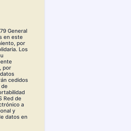
679 General
s en este
iento, por
idaria. Los
su
sente
, por
 datos
rán cedidos
s de
rtabilidad
AS Red de
ctrónico a
ional y
de datos en