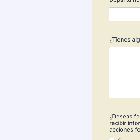
¿Tienes alg
¿Deseas fo
recibir inf
acciones fo