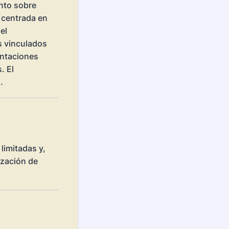
nto sobre
á centrada en
el
s vinculados
entaciones
. El
.
limitadas y,
lización de