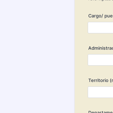
Format: (0
Cargo/ pues
Administrac
Territorio 
Departame