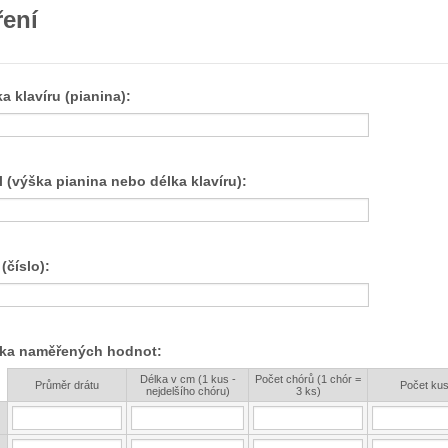
ení
a klavíru (pianina):
 (výška pianina nebo délka klavíru):
(číslo):
ka naměřených hodnot:
Délka v cm (1 kus -
Počet chórů (1 chór =
s
Průměr drátu
Počet ku
nejdelšího chóru)
3 ks)