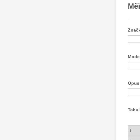
Měř
Značk
Model
Opus 
Tabul
Row
1