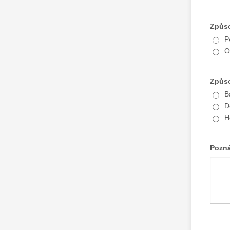
Způs
P
O
Způso
B
D
H
Pozn