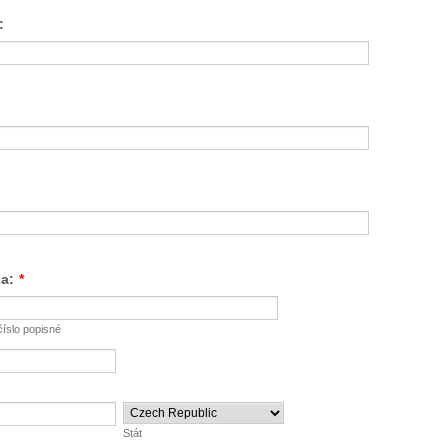
:
a:
*
číslo popisné
Stát