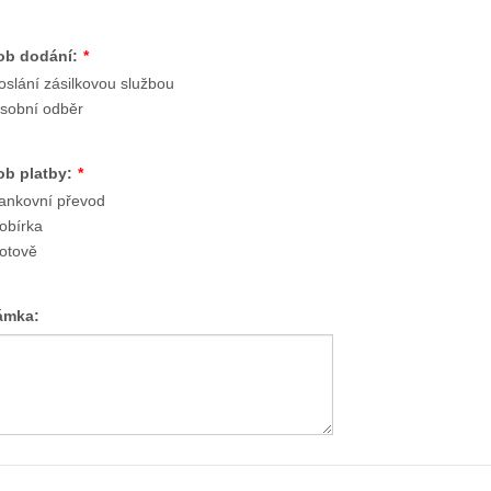
ob dodání:
*
oslání zásilkovou službou
sobní odběr
b platby:
*
ankovní převod
obírka
otově
ámka: