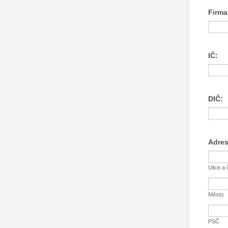
Firma
IČ:
DIČ:
Adres
Ulice a 
Město
PSČ