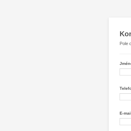
Kon
Pole 
Jméno
Telef
E-mai