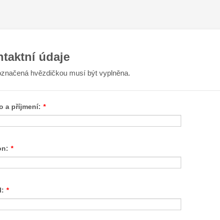
taktní údaje
označená hvězdičkou musí být vyplněna.
 a příjmení:
*
on:
*
l:
*